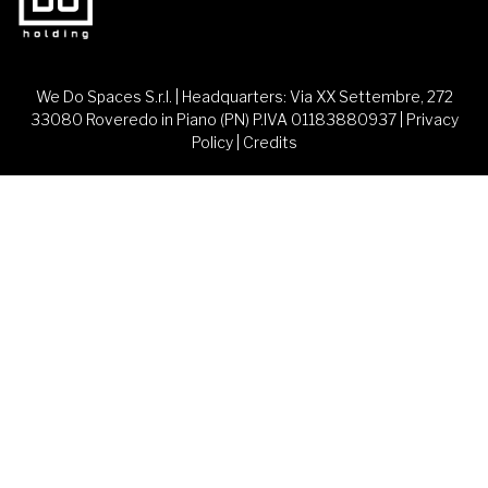
We Do Spaces S.r.l. | Headquarters: Via XX Settembre, 272
33080 Roveredo in Piano (PN) P.IVA 01183880937 |
Privacy
Policy
|
Credits