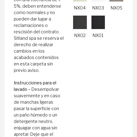
5%, deben entenderse
NX04
NX03
NX05
como normales y no
pueden dar lugar a
reclamaciones o
rescisión del contrato.
NX02
NX01
Sitland spa se reserva el
derecho de realizar
cambios en los
acabados contenidos
en esta carpeta sin
previo aviso.
Instrucciones para el
lavado –
Desempolvar
suavemente y en caso
de manchas ligeras
pasar la superficie con
un paño húmedo o un
detergente neutro,
enjuagar con agua sin
apretar. Deje que el