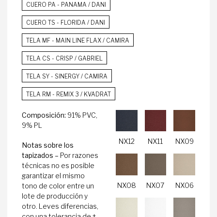
CUERO PA - PANAMA / DANI
CUERO TS - FLORIDA / DANI
TELA MF - MAIN LINE FLAX / CAMIRA
TELA CS - CRISP / GABRIEL
TELA SY - SINERGY / CAMIRA
TELA RM - REMIX 3 / KVADRAT
Composición:
91% PVC,
9% PL
NX12
NX11
NX09
Notas sobre los
tapizados –
Por razones
técnicas no es posible
garantizar el mismo
NX08
NX07
NX06
tono de color entre un
lote de producción y
otro. Leves diferencias,
con una tolerancia de ±