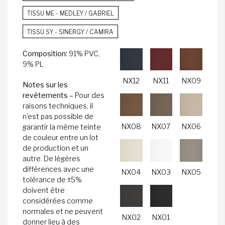
TISSU ME - MEDLEY / GABRIEL
TISSU SY - SINERGY / CAMIRA
Composition:
91% PVC,
9% PL
NX12
NX11
NX09
Notes sur les
revêtements –
Pour des
raisons techniques, il
n'est pas possible de
NX08
NX07
NX06
garantir la même teinte
de couleur entre un lot
de production et un
autre. De légères
différences avec une
NX04
NX03
NX05
tolérance de ±5%
doivent être
considérées comme
normales et ne peuvent
NX02
NX01
donner lieu à des