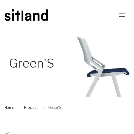
Green'S
Home
Produits
Green'S