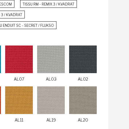
 VESCOM
TISSU RM - REMIX 3 / KVADRAT
T 3 / KVADRAT
U ENDUIT SC - SECRET / FLUKSO
AL07
AL03
AL02
AL11
AL19
AL20