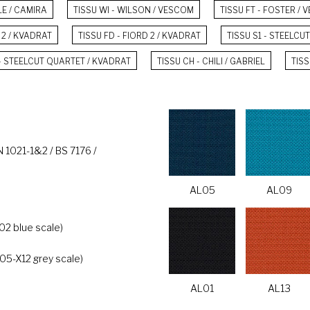
LE / CAMIRA
TISSU WI - WILSON / VESCOM
TISSU FT - FOSTER /
 2 / KVADRAT
TISSU FD - FIORD 2 / KVADRAT
TISSU S1 - STEELCU
 - STEELCUT QUARTET / KVADRAT
TISSU CH - CHILI / GABRIEL
TISS
EN 1021-1&2 / BS 7176 /
AL05
AL09
02 blue scale)
105-X12 grey scale)
AL01
AL13