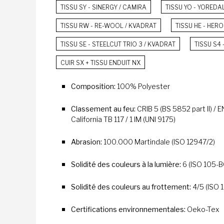
TISSU SY - SINERGY / CAMIRA
TISSU YO - YOREDA
TISSU RW - RE-WOOL / KVADRAT
TISSU HE - HERO
TISSU SE - STEELCUT TRIO 3 / KVADRAT
TISSU S4
CUIR SX + TISSU ENDUIT NX
Composition:
100% Polyester
Classement au feu:
CRIB 5 (BS 5852 part II) / 
California TB 117 / 1 IM (UNI 9175)
Abrasion:
100.000 Martindale (ISO 12947/2)
Solidité des couleurs à la lumière:
6 (ISO 105-B
Solidité des couleurs au frottement:
4/5 (ISO 
Certifications environnementales:
Oeko-Tex