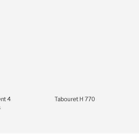
nt 4
Tabouret H 770
s