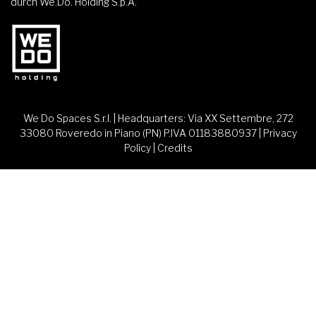
durch We.Do. Holding S.p.A.
We Do Spaces S.r.l. | Headquarters: Via XX Settembre, 272
33080 Roveredo in Piano (PN) P.IVA 01183880937 |
Privacy
Policy
|
Credits