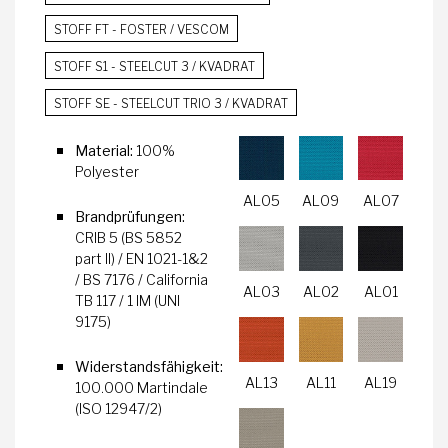
STOFF FT - FOSTER / VESCOM
STOFF S1 - STEELCUT 3 / KVADRAT
STOFF SE - STEELCUT TRIO 3 / KVADRAT
Material:
100%
Polyester
AL05
AL09
AL07
Brandprüfungen:
CRIB 5 (BS 5852
part II) / EN 1021-1&2
/ BS 7176 / California
AL03
AL02
AL01
TB 117 / 1 IM (UNI
9175)
Widerstandsfähigkeit:
AL13
AL11
AL19
100.000 Martindale
(ISO 12947/2)