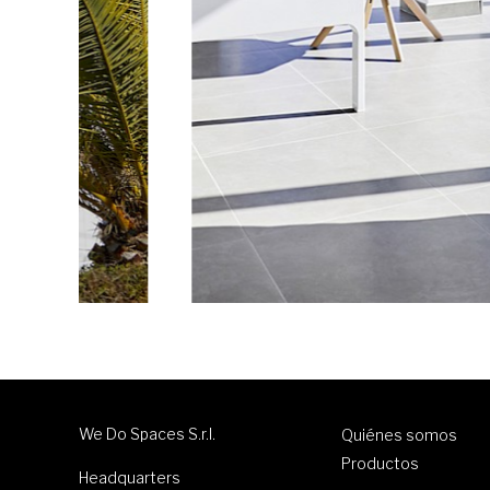
We Do Spaces S.r.l.
Quiénes somos
Productos
Headquarters