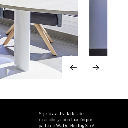
Sujeta a actividades de
dirección y coordinación por
parte de We.Do. Holding S.p.A.