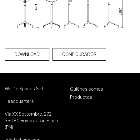
DOWNLOAD
CONFIGURADOR
We Do Spaces S.r.l.
Quiénes somos
Productos
Headquarters
Via XX Settembre, 272
33080 Roveredo in Piano
(PN)
info@sitland.com