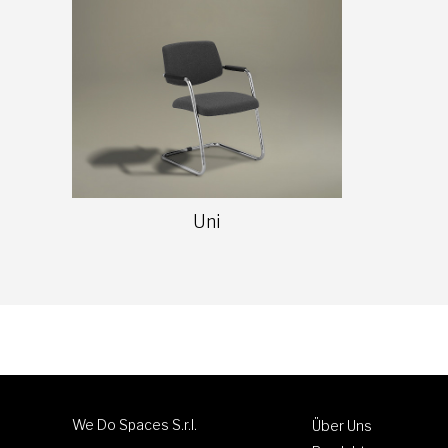
Uni
We Do Spaces S.r.l.
Über Uns