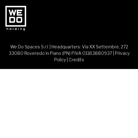
We Do Spaces S.r.l. | Headquarters: Via XX Settembre, 272
33080 Roveredo in Piano (PN) P.IVA 01183880937 |
Privacy
Policy
|
Credits