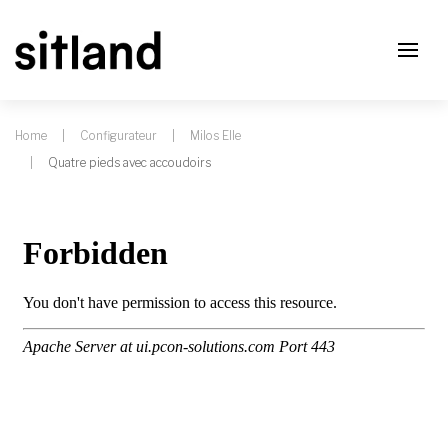
Home
Configurateur
Milos Elle
Quatre pieds avec accoudoirs