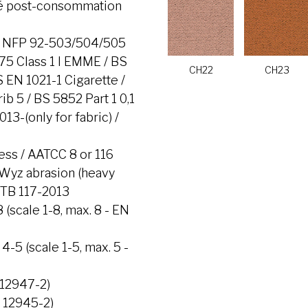
é post-consommation
/ NFP 92-503/504/505
175 Class 1 I EMME / BS
CH22
CH23
 EN 1021-1 Cigarette /
b 5 / BS 5852 Part 1 0,1
13-(only for fabric) /
ess / AATCC 8 or 116
Wyz abrasion (heavy
 TB 117-2013
 (scale 1-8, max. 8 - EN
:
4-5 (scale 1-5, max. 5 -
 12947-2)
O 12945-2)