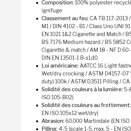
Composition:
100% polyester recycl
ignifuge
Classement au feu:
CA TB 117-2013 
M1 / DIN 4102 - B1 / Class Uno UNI 9
EN 1021 1&2 Cigarette and Match / BS
BS 7176 Medium hazard / BS 5852 Cri
Cigarette & match / AM 18 - NF D 60-0
DIN EN 13501-1 B-s1,d0
Loi américaine:
AATCC 16 Light fastn
Wet/dry crocking / ASTM D4157-07 
duty) 100k / ASTM D3511 Pilling / CA
Solidité des couleurs à la lumière:
5-8
ISO 105-B02)
Solidité des couleurs au frottement
EN ISO 105x12 wet/dry)
Abrasion
:
60.000 Martindale (EN ISO
Pilling:
4-5 (scale 1-5, max. 5 - EN IS