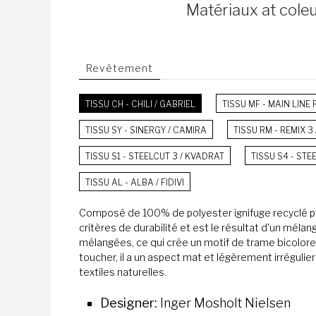
Matériaux at cole
Revêtement
TISSU CH - CHILI / GABRIEL
TISSU MF - MAIN LINE
TISSU SY - SINERGY / CAMIRA
TISSU RM - REMIX 3
TISSU S1 - STEELCUT 3 / KVADRAT
TISSU S4 - ST
TISSU AL - ALBA / FIDIVI
Composé de 100% de polyester ignifuge recyclé p
critères de durabilité et est le résultat d'un mélan
mélangées, ce qui crée un motif de trame bicolore 
toucher, il a un aspect mat et légèrement irrégulier
textiles naturelles.
Designer:
Inger Mosholt Nielsen