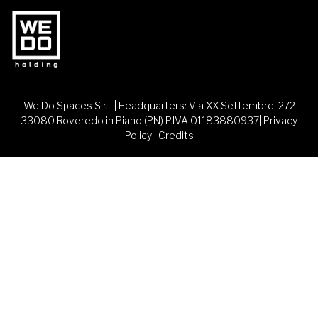
We Do Spaces S.r.l. | Headquarters: Via XX Settembre, 272
33080 Roveredo in Piano (PN) P.IVA 01183880937|
Privacy
Policy
|
Credits