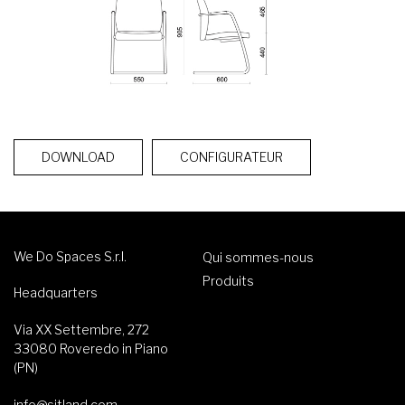
DOWNLOAD
CONFIGURATEUR
We Do Spaces S.r.l.
Qui sommes-nous
Produits
Headquarters
Via XX Settembre, 272
33080 Roveredo in Piano
(PN)
info@sitland.com