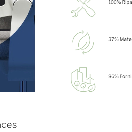
100% Ripa
37% Materi
86% Fornit
aces