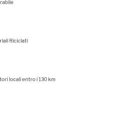
rabile
ali Riciclati
ori locali entro i 130 km