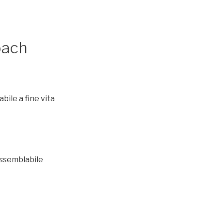
oach
bile a fine vita
ssemblabile