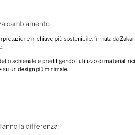
n
nza cambiamento.
rpretazione in chiave più sostenibile, firmata da
Zakar
e.
ello schienale e prediligendo l’utilizzo di
materiali ric
e su un
design più minimale
.
fanno la differenza: