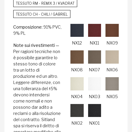
TESSUTO RM - REMIX 3 / KVADRAT
TESSUTO CH - CHILI / GABRIEL
Composizione:
91% PVC,
9% PL
NX12
NX11
NX09
Note sui rivestimenti —
Per ragioni tecniche non
è possibile garantire lo
stesso tono di colore
NX08
NX07
NX06
tra un lotto di
produzione ed un altro.
Leggere differenze, con
una tolleranza del ±5%
devono intendersi
NX04
NX03
NX05
come normali e non
possono dar adito a
reclami o alla risoluzione
del contratto. Sitland
NX02
NX01
spa si riserva il diritto di
apportare modifiche alle