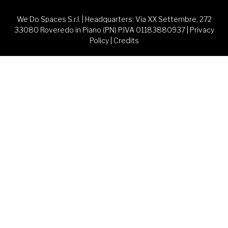
We Do Spaces S.r.l. | Headquarters: Via XX Settembre, 272
33080 Roveredo in Piano (PN) P.IVA 01183880937 |
Privacy
Policy
|
Credits