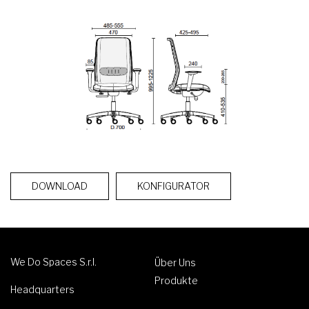
DOWNLOAD
KONFIGURATOR
We Do Spaces S.r.l.
Über Uns
Produkte
Headquarters