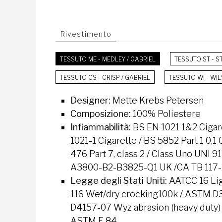
Rivestimento
TESSUTO ME - MEDLEY / GABRIEL
TESSUTO ST - S
TESSUTO CS - CRISP / GABRIEL
TESSUTO WI - WI
Designer:
Mette Krebs Petersen
Composizione:
100% Poliestere
Infiammabilità:
BS EN 1021 1&2 Cigar
1021-1 Cigarette / BS 5852 Part 1 0,1
476 Part 7, class 2 / Class Uno UNI
A3800-B2-B3825-Q1 UK /CA TB 117-2
Legge degli Stati Uniti:
AATCC 16 Lig
116 Wet/dry crocking100k / ASTM D3
D4157-07 Wyz abrasion (heavy duty) 
ASTM E 84