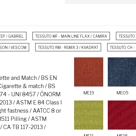
TEP / GABRIEL
TESSUTO MF - MAIN LINE FLAX / CAMIRA
TESSUTO 
LSON / VESCOM
TESSUTO RM - REMIX 3 / KVADRAT
TESSUTO CH - 
ette and Match / BS EN
 Cigarette & match / BS
ME19
ME09
 9174 - UNI 8457 / ÖNORM
013 / ASTM E 84 Class I
ht fastness / AATCC 8 or
511 Pilling / ASTM
/ CA TB 117-2013 /
ME11
ME18