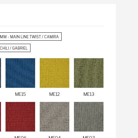
MW - MAIN LINE TWIST / CAMIRA
CHILI / GABRIEL
ME15
ME12
ME13
ME06
ME04
ME03