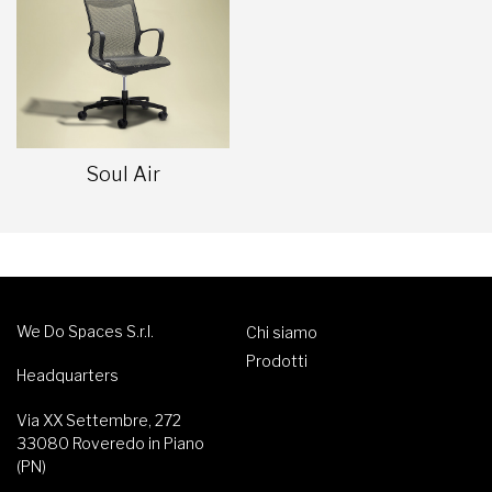
Soul Air
We Do Spaces S.r.l.
Chi siamo
Prodotti
Headquarters
Via XX Settembre, 272
33080 Roveredo in Piano
(PN)