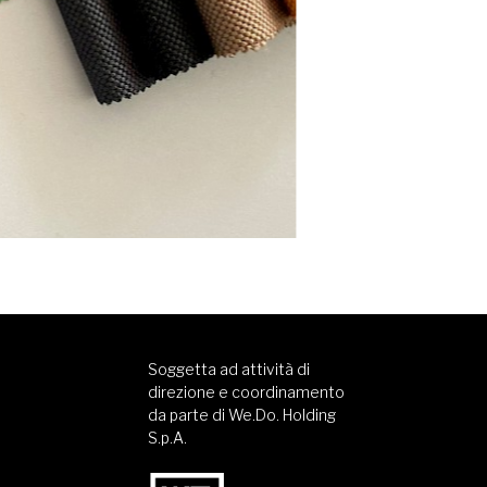
Soggetta ad attività di
direzione e coordinamento
da parte di We.Do. Holding
S.p.A.