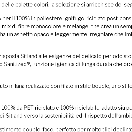
elle palette colori, la selezione si arricchisce dei se
 per il 100% in poliestere ignifugo riciclato post-cons
i un mix di fibre monocolore e melange, che crea un sem
o, ha un aspetto opaco e leggermente irregolare che imi
 risposta Sitland alle esigenze del delicato periodo st
o Sanitized®, funzione igienica di lunga durata che pr
to in lana realizzato con filato in stile bouclé, uno sti
100% da PET riciclato e 100% riciclabile, adatto sia p
Sitland verso la sostenibilità ed il rispetto dell’ambi
estimento double-face, perfetto per molteplici declin