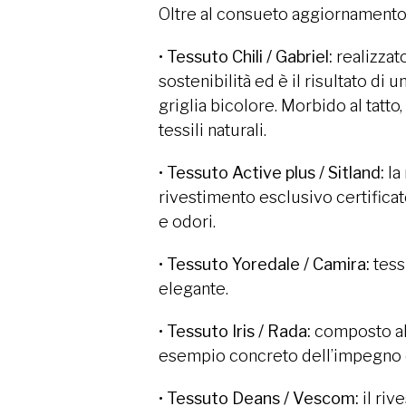
Oltre al consueto aggiornamento d
•
Tessuto Chili / Gabriel:
realizzato
sostenibilità ed è il risultato d
griglia bicolore. Morbido al tatt
tessili naturali.
•
Tessuto Active plus / Sitland:
la
rivestimento esclusivo certificat
e odori.
•
Tessuto Yoredale / Camira:
tessu
elegante.
•
Tessuto Iris / Rada:
composto al 
esempio concreto dell’impegno di 
•
Tessuto Deans / Vescom:
il riv